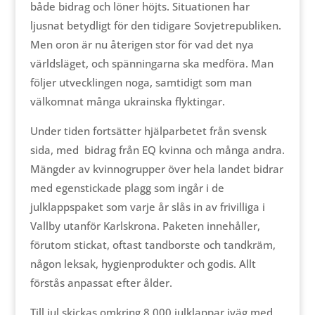
både bidrag och löner höjts. Situationen har
ljusnat betydligt för den tidigare Sovjetrepubliken.
Men oron är nu återigen stor för vad det nya
världsläget, och spänningarna ska medföra. Man
följer utvecklingen noga, samtidigt som man
välkomnat många ukrainska flyktingar.
Under tiden fortsätter hjälparbetet från svensk
sida, med bidrag från EQ kvinna och många andra.
Mängder av kvinnogrupper över hela landet bidrar
med egenstickade plagg som ingår i de
julklappspaket som varje år slås in av frivilliga i
Vallby utanför Karlskrona. Paketen innehåller,
förutom stickat, oftast tandborste och tandkräm,
någon leksak, hygienprodukter och godis. Allt
förstås anpassat efter ålder.
Till jul skickas omkring 8 000 julklappar iväg med